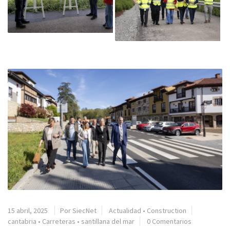
15 abril, 2025
Por SiecNet
Actualidad
•
Construction
cantabria
•
Carreteras
•
santillana del mar
0 Comentarios