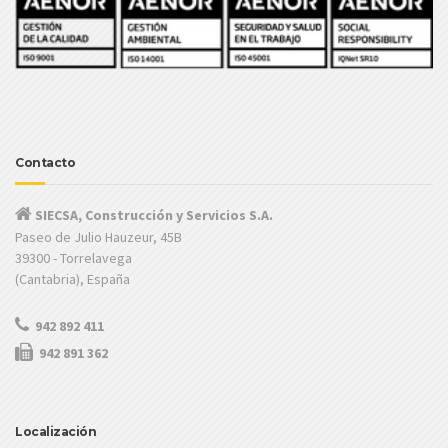
Contacto
SIECSA, Construcción y Servicios S.A.
Paseo de Julio Hauzeur, 45B
39300 - Torrelavega
(Cantabria), España
942 892 411
942 891 362
Localización