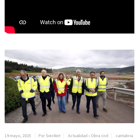
19 mayo, 2025
Por SiecNet
Actualidad
•
Obra civil
cantabria