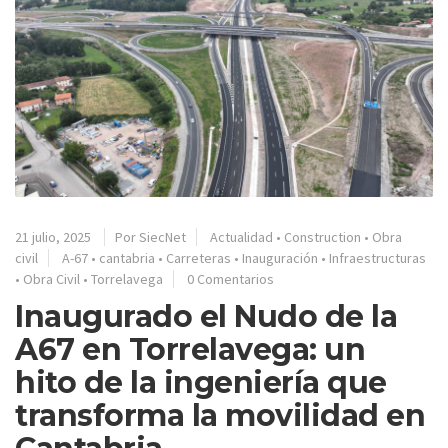
21 julio, 2025
Por SiecNet
Actualidad
•
Construction
•
Obra
civil
A-67
•
cantabria
•
Carreteras
•
Inauguración
•
Infraestructuras
•
Obra Civil
•
Torrelavega
0 Comentarios
Inaugurado el Nudo de la
A67 en Torrelavega: un
hito de la ingeniería que
transforma la movilidad en