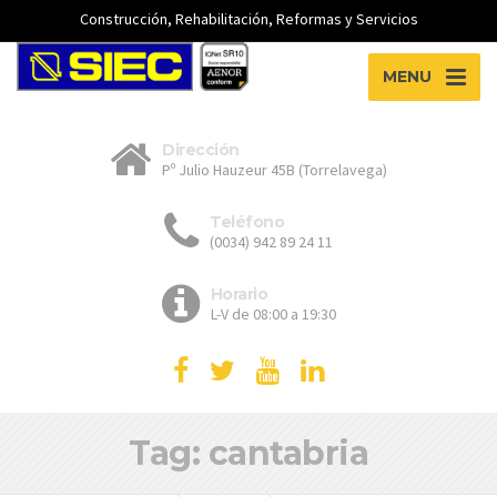
Construcción, Rehabilitación, Reformas y Servicios
MENU
Dirección
Pº Julio Hauzeur 45B (Torrelavega)
Teléfono
(0034) 942 89 24 11
Horario
L-V de 08:00 a 19:30
Tag: cantabria