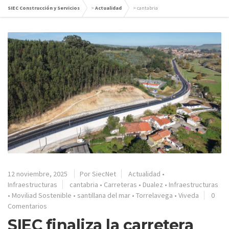
SIEC Construcción y Servicios
>
Actualidad
>
cantabria
12 noviembre, 2025
Por SiecNet
Actualidad
•
Infraestructuras
cantabria
•
Carreteras
•
Dualez
•
Infraestructuras
•
Moviliad Sostenible
•
santillana del mar
•
Torrelavega
•
Viveda
0
Comentarios
SIEC finaliza la carretera