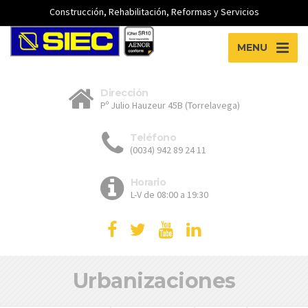
Construcción, Rehabilitación, Reformas y Servicios
MENU
Dirección
Pº Julio Hauzeur 45B (Torrelavega)
Teléfono
(0034) 942 89 24 11
Horario
L-V de 08:00 a 19:30
Urbanizaciones