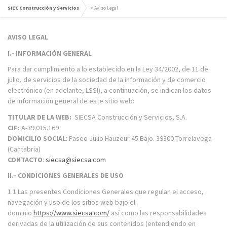
SIEC Construcción y Servicios
>
Aviso Legal
AVISO LEGAL
I.- INFORMACIÓN GENERAL
Para dar cumplimiento a lo establecido en la Ley 34/2002, de 11 de
julio, de servicios de la sociedad de la información y de comercio
electrónico (en adelante, LSSI), a continuación, se indican los datos
de información general de este sitio web:
TITULAR DE LA WEB:
SIECSA Construcción y Servicios, S.A.
CIF:
A-39.015.169
DOMICILIO SOCIAL
: Paseo Julio Hauzeur 45 Bajo. 39300 Torrelavega
(Cantabria)
CONTACTO
:
siecsa@siecsa.com
II.- CONDICIONES GENERALES DE USO
1.1.Las presentes Condiciones Generales que regulan el acceso,
navegación y uso de los sitios web bajo el
dominio
https://www.siecsa.com/
así como las responsabilidades
derivadas de la utilización de sus contenidos (entendiendo en