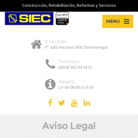
Construcción, Rehabilitación, Reformas y Servicios
MENU
Dirección
Pº Julio Hauzeur 45B (Torrelavega)
Teléfono
(0034) 942 89 24 11
Horario
L-V de 08:00 a 19:30
Aviso Legal