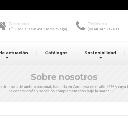
Dirección
Teléfono
Pº Julio Hauzeur 45B (Torrelavega)
(0034) 942 89 24 11
de actuación
Catálogos
Sostenibilidad
Sobre nosotros
nstructora de ámbito nacional, fundada en Cantabria en el año 1976 y cuya 
la construcción y servicios complementarios bajo la marca SIEC.