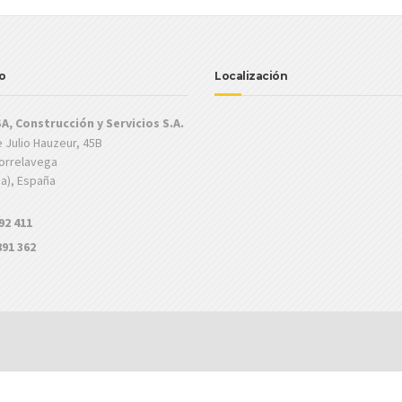
o
Localización
A, Construcción y Servicios S.A.
 Julio Hauzeur, 45B
Torrelavega
ia), España
92 411
891 362