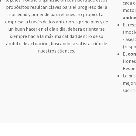
cada o
propósitos resultan claves para el progreso de la
motor
sociedad y por ende para el nuestro propio. La
ambie
empresa, a través de los anteriores principios y de
El res
e
un buen hacer en el día a día, deberá orientarse
(motiv
siempre hacia la máxima calidad dentro de su
- ase
ámbito de actuación, buscando la satisfacción de
(respo
nuestros clientes.
El
co
Honest
Respet
La bús
mejora
sacrifi