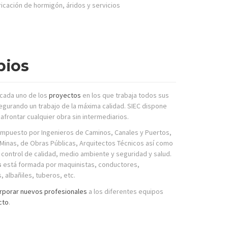
icación de hormigón, áridos y servicios
pios
 cada uno de los
proyectos
en los que trabaja todos sus
egurando un trabajo de la máxima calidad. SIEC dispone
afrontar cualquier obra sin intermediarios.
mpuesto por Ingenieros de Caminos, Canales y Puertos,
Minas, de Obras Públicas, Arquitectos Técnicos así como
 control de calidad, medio ambiente y seguridad y salud.
s
está formada por maquinistas, conductores,
 albañiles, tuberos, etc.
rporar nuevos profesionales
a los diferentes equipos
cto
.