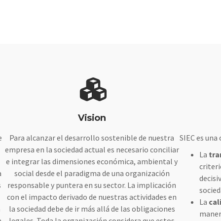
Vision
e
Para alcanzar el desarrollo sostenible de nuestra
SIEC es una 
empresa en la sociedad actual es necesario conciliar
La
tra
e integrar las dimensiones económica, ambiental y
criter
a
social desde el paradigma de una organización
decisi
s
responsable y puntera en su sector. La implicación
socied
con el impacto derivado de nuestras actividades en
La
cal
a
la sociedad debe de ir más allá de las obligaciones
manera
a
legales. Toda la organización considera que estos