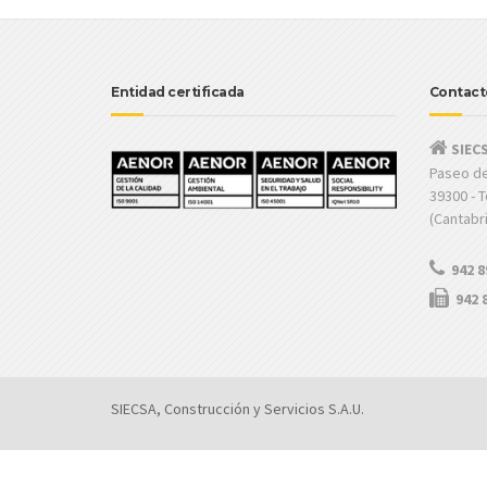
Entidad certificada
Contact
SIECS
Paseo de
39300 - 
(Cantabr
942 8
942 
SIECSA, Construcción y Servicios S.A.U.