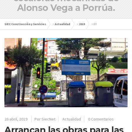
Alonso Vega a Porrúa.
SIEC Construcción y Servicios
>
Actualidad
>
2019
>
04
26 abril, 2019
Por SiecNet
Actualidad
0 Comentarios
Arrancan las obras para las