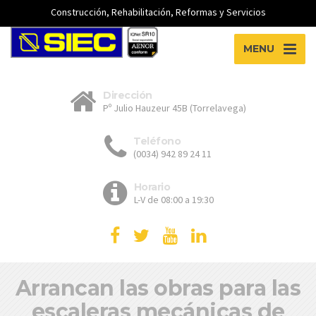
Construcción, Rehabilitación, Reformas y Servicios
MENU
Dirección
Pº Julio Hauzeur 45B (Torrelavega)
Teléfono
(0034) 942 89 24 11
Horario
L-V de 08:00 a 19:30
Arrancan las obras para las
escaleras mecánicas de