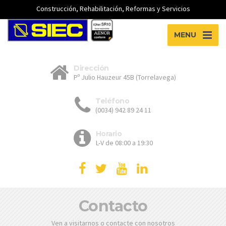
Construcción, Rehabilitación, Reformas y Servicios
MENU
Dirección
Pº Julio Hauzeur 45B (Torrelavega)
Teléfono
(0034) 942 89 24 11
Horario
L-V de 08:00 a 19:30
Contacto
Ven a visitarnos o contacte con nosotros