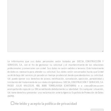
Le informamos que sus datos personales serán tratados por SIECSA, CONSTRUCCIÓN Y
SERVICIOS, S.A., con el fin de gestionar su solicitud y el mantenimiento de las relaciones
profesionales y comerciales con usted. Sus datos no serán cedidos a terceros. Este tratamiento
de datos es necesario para atender su solicitud. Sus datos serán conservados hasta que Usted
se dé de baja del servicio y/o pasado un tiempo prudencial desde que atendamos su solicitud.
Ud. puede ejercer sus derechos de acceso, rectificación, cancelación, oposición, portabilidad y
limitación del tratamiento de sus datos dirigiéndose a SIECSA, CONSTRUCCIÓN Y SERVICIOS, S.A.
PASEO JULIO HAUZEUR, 45B, 39300 TORRELAVEGA (CANTABRIA) o a siecsa@siecsa.com
acompañando copia de su DNI acreditando debidamente su identidad. En cualquier situación,
Ud. tiene derecho a presentar una reclamación ante la Agencia Española de Protección de Datos
(AEPD).
He leído y acepto la política de privacidad