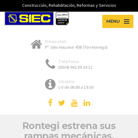
Construcción, Rehabilitación, Reformas y Servicios
MENU
Dirección
Pº Julio Hauzeur 45B (Torrelavega)
Teléfono
(0034) 942 89 24 11
Horario
L-V de 08:00 a 19:30
Rontegi estrena sus
rampas mecánicas.