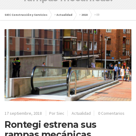
SIEC Construcción y Servicios
>
Actualidad
>
2018
>
09
17 septiembre, 2018
Por Siec
Actualidad
0 Comentarios
Rontegi estrena sus
rampas mecánicas.