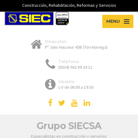
Construcción, Rehabilitación, Reformas y Servicios
MENU
Dirección
Pº Julio Hauzeur 45B (Torrelavega)
Teléfono
(0034) 942 89 24 11
Horario
L-V de 08:00 a 19:30
Grupo SIECSA
Especialistas en construcción y servicios