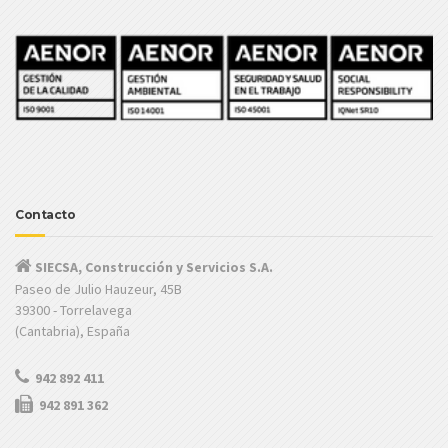
Contacto
SIECSA, Construcción y Servicios S.A.
Paseo de Julio Hauzeur, 45B
39300 - Torrelavega
(Cantabria), España
942 892 411
942 891 362