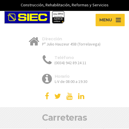
Construcción, Rehabilitación, Reformas y Servicios
MENU
Dirección
Pº Julio Hauzeur 45B (Torrelavega)
Teléfono
(0034) 942 89 24 11
Horario
L-V de 08:00 a 19:30
Carreteras