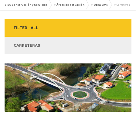
SIEC Construcción y Servicios
>
Áreas de actuación
>
Obra Civil
>
Carreteras
FILTER - ALL
CARRETERAS