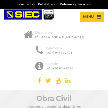
Construcción, Rehabilitación, Reformas y Servicios
MENU
Dirección
Pº Julio Hauzeur 45B (Torrelavega)
Teléfono
(0034) 942 89 24 11
Horario
L-V de 08:00 a 19:30
Obra Civil
Nuestros proyectos en Obras Civiles