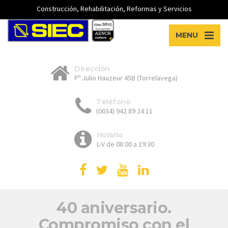
Construcción, Rehabilitación, Reformas y Servicios
MENU
Dirección
Pº Julio Hauzeur 45B (Torrelavega)
Teléfono
(0034) 942 89 24 11
Horario
L-V de 08:00 a 19:30
40 aniversario.
Compromiso con el