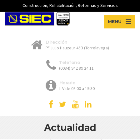
Construcción, Rehabilitación, Reformas y Servicios
MENU
Dirección
Pº Julio Hauzeur 45B (Torrelavega)
Teléfono
(0034) 942 89 24 11
Horario
L-V de 08:00 a 19:30
Actualidad