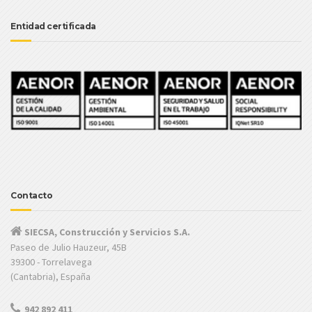
Entidad certificada
Contacto
SIECSA, Construcción y Servicios S.A.
Paseo de Julio Hauzeur, 45B
39300 - Torrelavega
(Cantabria), España
942 892 411