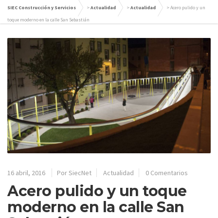
SIEC Construcción y Servicios
>
Actualidad
>
Actualidad
>
Acero pulido y un
toque moderno en la calle San Sebastián
16 abril, 2016
Por SiecNet
Actualidad
0 Comentarios
Acero pulido y un toque
moderno en la calle San