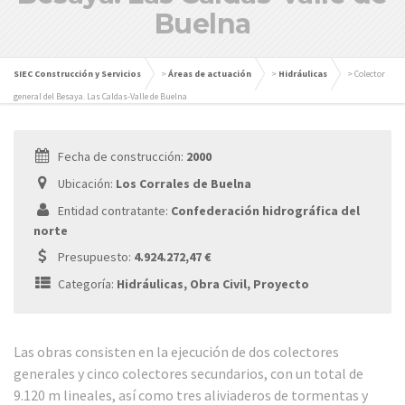
Buelna
SIEC Construcción y Servicios
>
Áreas de actuación
>
Hidráulicas
>
Colector
general del Besaya. Las Caldas-Valle de Buelna
Fecha de construcción:
2000
Ubicación:
Los Corrales de Buelna
Entidad contratante:
Confederación hidrográfica del
norte
Presupuesto:
4.924.272,47 €
Categoría:
Hidráulicas, Obra Civil, Proyecto
Las obras consisten en la ejecución de dos colectores
generales y cinco colectores secundarios, con un total de
9.120 m lineales, así como tres aliviaderos de tormentas y