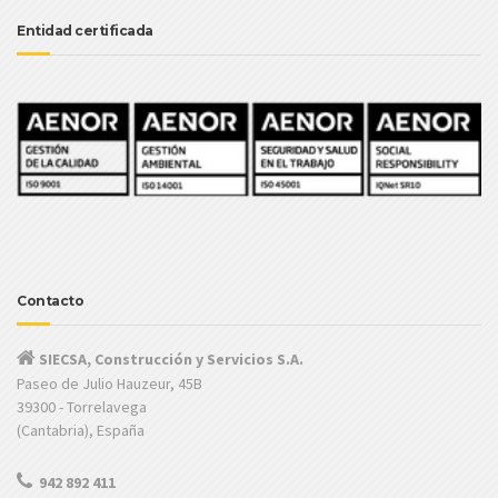
Entidad certificada
Contacto
SIECSA, Construcción y Servicios S.A.
Paseo de Julio Hauzeur, 45B
39300 - Torrelavega
(Cantabria), España
942 892 411