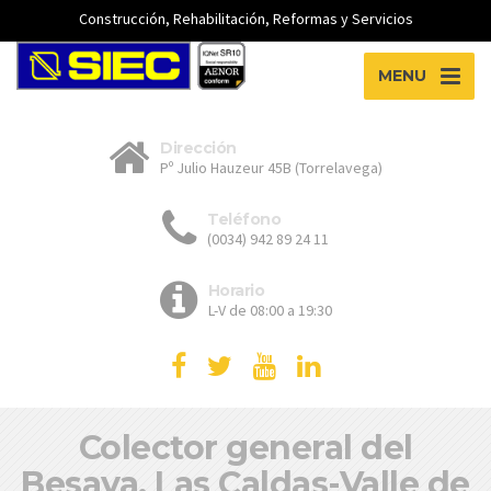
Construcción, Rehabilitación, Reformas y Servicios
MENU
Dirección
Pº Julio Hauzeur 45B (Torrelavega)
Teléfono
(0034) 942 89 24 11
Horario
L-V de 08:00 a 19:30
Colector general del
Besaya. Las Caldas-Valle de