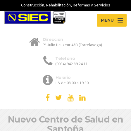
Construcción, Rehabilitación, Reformas y Servicios
MENU
Dirección
Pº Julio Hauzeur 45B (Torrelavega)
Teléfono
(0034) 942 89 24 11
Horario
L-V de 08:00 a 19:30
Nuevo Centro de Salud en
Santoña